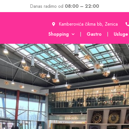
Danas radimo od
08:00 – 22:00
Kamberovića čikma bb, Zenica
Shopping
Gastro
Usluge