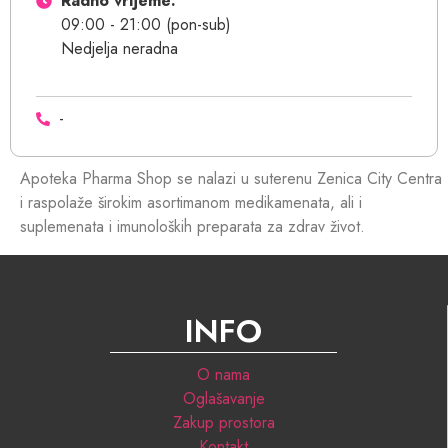
Radno vrijeme:
09:00 - 21:00 (pon-sub)
Nedjelja neradna
-
Apoteka Pharma Shop se nalazi u suterenu Zenica City Centra
i raspolaže širokim asortimanom medikamenata, ali i
suplemenata i imunoloških preparata za zdrav život.
INFO
O nama
Oglašavanje
Zakup prostora
Kontakt