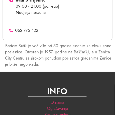
Radno vrijeme:
09:00 - 21:00 (pon-sub)
Nedjelja neradna
062 775 422
Badem Butik je već više od 50 godina sinonim za ekskluzivne
poslastice. Otvoren je 1957. godine na Baščaršiji, a u Zenica
City Centru sa širokom ponudom poslastica građanima Zenice
je bliže nego ikada.
INFO
O nama
Oglašavanje
Zakup prostora