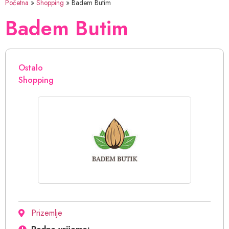
Početna
»
Shopping
»
Badem Butim
Badem Butim
Ostalo
Shopping
Prizemlje