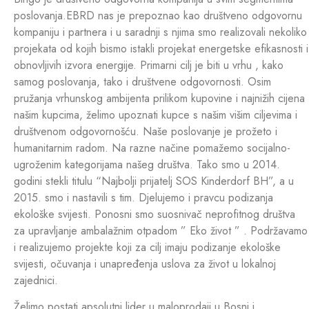
poslovanja.EBRD nas je prepoznao kao društveno odgovornu
kompaniju i partnera i u saradnji s njima smo realizovali nekoliko
projekata od kojih bismo istakli projekat energetske efikasnosti i
obnovljivih izvora energije. Primarni cilj je biti u vrhu , kako
samog poslovanja, tako i društvene odgovornosti. Osim
pružanja vrhunskog ambijenta prilikom kupovine i najnižih cijena
našim kupcima, želimo upoznati kupce s našim višim ciljevima i
društvenom odgovornošću. Naše poslovanje je prožeto i
humanitarnim radom. Na razne načine pomažemo socijalno-
ugroženim kategorijama našeg društva. Tako smo u 2014.
godini stekli titulu “Najbolji prijatelj SOS Kinderdorf BH”, a u
2015. smo i nastavili s tim. Djelujemo i pravcu podizanja
ekološke svijesti. Ponosni smo suosnivač neprofitnog društva
za upravljanje ambalažnim otpadom ” Eko život ” . Podržavamo
i realizujemo projekte koji za cilj imaju podizanje ekološke
svijesti, očuvanja i unapređenja uslova za život u lokalnoj
zajednici.
Želimo postati apsolutni lider u maloprodaji u Bosni i