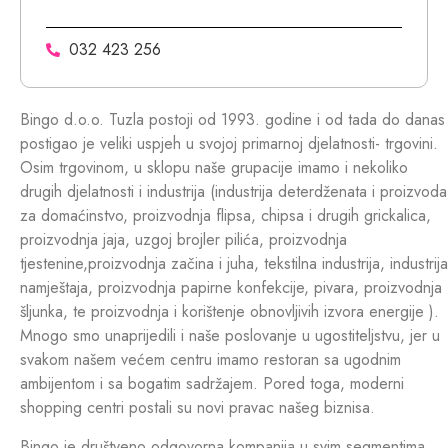
032 423 256
Bingo d.o.o. Tuzla postoji od 1993. godine i od tada do danas
postigao je veliki uspjeh u svojoj primarnoj djelatnosti- trgovini.
Osim trgovinom, u sklopu naše grupacije imamo i nekoliko
drugih djelatnosti i industrija (industrija deterdženata i proizvoda
za domaćinstvo, proizvodnja flipsa, chipsa i drugih grickalica,
proizvodnja jaja, uzgoj brojler pilića, proizvodnja
tjestenine,proizvodnja začina i juha, tekstilna industrija, industrija
namještaja, proizvodnja papirne konfekcije, pivara, proizvodnja
šljunka, te proizvodnja i korištenje obnovljivih izvora energije ).
Mnogo smo unaprijedili i naše poslovanje u ugostiteljstvu, jer u
svakom našem većem centru imamo restoran sa ugodnim
ambijentom i sa bogatim sadržajem. Pored toga, moderni
shopping centri postali su novi pravac našeg biznisa.
Bingo je društveno odgovorna kompanija u svim segmentima