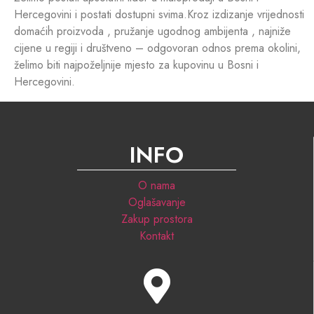
Hercegovini i postati dostupni svima.Kroz izdizanje vrijednosti
domaćih proizvoda , pružanje ugodnog ambijenta , najniže
cijene u regiji i društveno – odgovoran odnos prema okolini,
želimo biti najpoželjnije mjesto za kupovinu u Bosni i
Hercegovini.
INFO
O nama
Oglašavanje
Zakup prostora
Kontakt