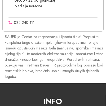
09:00 - 22:00 (pon-sub)
Nedjelja neradna
032 240 111
BAUER je Centar za regeneraciju i ljepotu tijela! Prepustite
kompletnu brigu o vašem tijelu njihovim terapeutima i birajte
između opuštajućih masaža tijela (manuelna, sportska i masaža
cijelog tijela), te modernih elektrostimulacija, aparaturne limfne
drenaže, kinesio tapinga i kiropraktike. Pored ovih tretmana,
očekuju vas i tretmani Bauer FIR proizvodima koji pomažu kod
reumatskih bolova, hroničnih upala i mnogih drugih tjelesnih
tegoba.
INFO