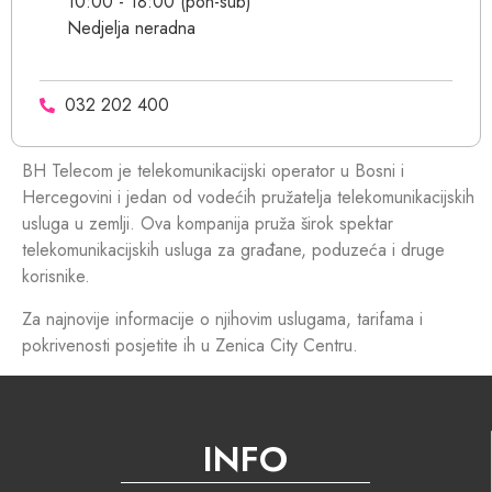
10:00 - 18:00 (pon-sub)
Nedjelja neradna
032 202 400
BH Telecom je telekomunikacijski operator u Bosni i
Hercegovini i jedan od vodećih pružatelja telekomunikacijskih
usluga u zemlji. Ova kompanija pruža širok spektar
telekomunikacijskih usluga za građane, poduzeća i druge
korisnike.
Za najnovije informacije o njihovim uslugama, tarifama i
pokrivenosti posjetite ih u Zenica City Centru.
INFO