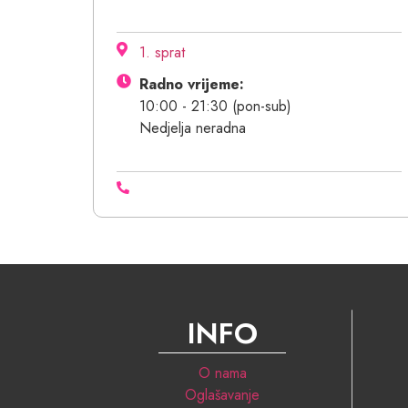
1. sprat
Radno vrijeme:
10:00 - 21:30 (pon-sub)
Nedjelja neradna
INFO
O nama
Oglašavanje