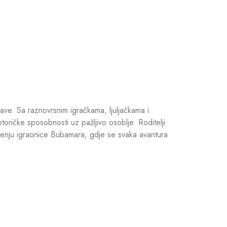
ave. Sa raznovrsnim igračkama, ljuljačkama i
oričke sposobnosti uz pažljivo osoblje. Roditelji
ženju igraonice Bubamara, gdje se svaka avantura