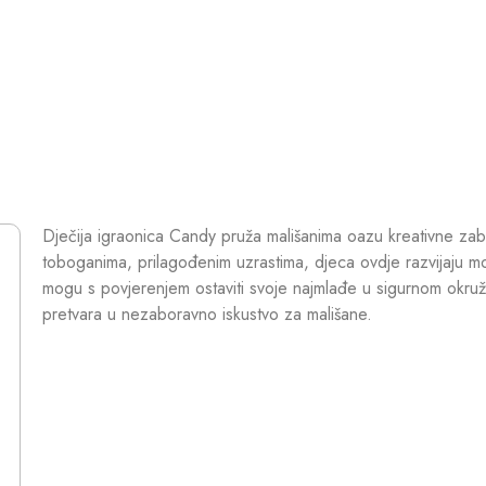
Dječija igraonica Candy pruža mališanima oazu kreativne zab
toboganima, prilagođenim uzrastima, djeca ovdje razvijaju mot
mogu s povjerenjem ostaviti svoje najmlađe u sigurnom okru
pretvara u nezaboravno iskustvo za mališane.