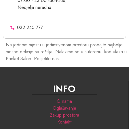
07:00 - 23:00 (pon-sub)
Nedjelja neradna
032 240 777
Na jednom mjestu u jedinstvenom prostoru probajte najbolje
mesne delicije sa roštilja. Nalazimo se u suterenu, kod ulaza u
Banket Salon. Posjetite nas.
INFO
O nama
Oglašavanje
Zakup prostora
Kontakt