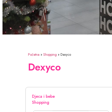
Početna
»
Shopping
»
Dexyco
Dexyco
Djeca i bebe
Shopping