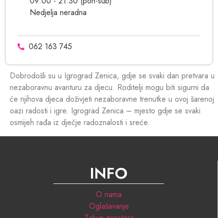
09:00 - 21:30 (pon-sub)
Nedjelja neradna
062 163 745
Dobrodošli su u Igrograd Zenica, gdje se svaki dan pretvara u
nezaboravnu avanturu za djecu. Roditelji mogu biti sigurni da
će njihova djeca doživjeti nezaboravne trenutke u ovoj šarenoj
oazi radosti i igre. Igrograd Zenica – mjesto gdje se svaki
osmijeh rađa iz dječje radoznalosti i sreće.
INFO
O nama
Oglašavanje
Zakup prostora