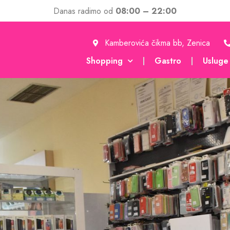
Danas radimo od
08:00 – 22:00
Kamberovića čikma bb, Zenica
Shopping
Gastro
Usluge