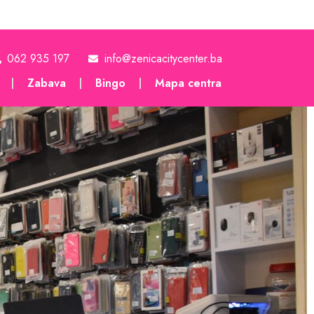
062 935 197
info@zenicacitycenter.ba
Zabava
Bingo
Mapa centra