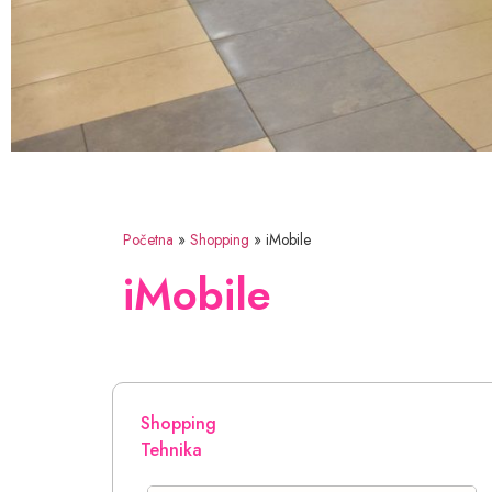
Početna
»
Shopping
»
iMobile
iMobile
Shopping
Tehnika