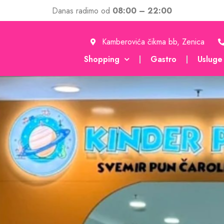
Danas radimo od
08:00 – 22:00
Kamberovića čikma bb, Zenica
Shopping
Gastro
Usluge