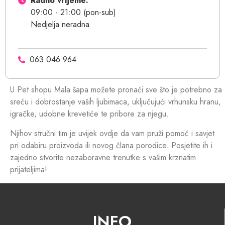
Radno vrijeme:
09:00 - 21:00 (pon-sub)
Nedjelja neradna
063 046 964
U Pet shopu Mala šapa možete pronaći sve što je potrebno za
sreću i dobrostanje vaših ljubimaca, uključujući vrhunsku hranu,
igračke, udobne krevetiće te pribore za njegu.
Njihov stručni tim je uvijek ovdje da vam pruži pomoć i savjet
pri odabiru proizvoda ili novog člana porodice. Posjetite ih i
zajedno stvorite nezaboravne trenutke s vašim krznatim
prijateljima!
INFO