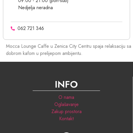
09:00 - 21:00 (pon-sub)
Nedjelja neradna
062 721 346
Mocca Lounge Caffe u Zenica City Centru spaja relaksaciju sa
dobrom kafom u prelijepom ambijentu.
INFO
O nama
Oglašavanje
Zakup prostora
Kontakt